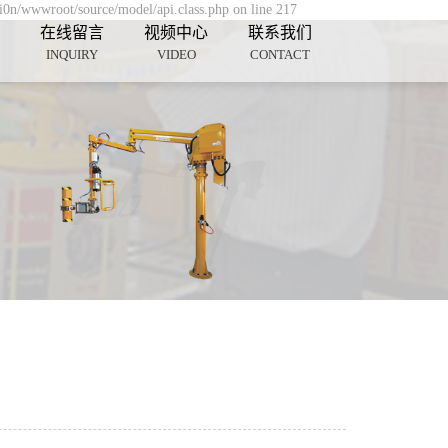
3i0n/wwwroot/source/model/api.class.php on line 217
在线留言
视频中心
联系我们
INQUIRY
VIDEO
CONTACT