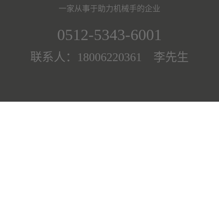
一家从事于助力机械手的企业
0512-5343-6001
联系人：18006220361 李先生
有限公司All rights reserved 主要从事于
助力机械手
,
助力机械手价格
,
助力机械
持：
祥云平台
主营区域：
江苏
武汉
上海
北京
浙江