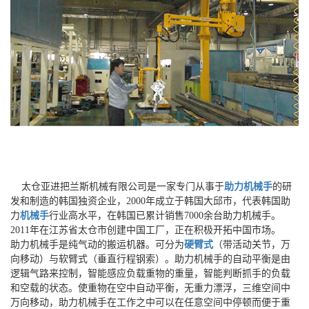
太仓亚进把兰斯机械有限公司是一家专门从事于
助力机械手
的研
发和制造的韩国独资企业，2000年成立于韩国大邱市，代表韩国助
力
机械手
行业高水平，在韩国已累计销售7000余台助力机械手。
2011年在江苏省太仓市创建中国工厂，正在积极开拓中国市场。
助力机械手是纯气动的搬运机器。可分为
硬臂式
（带活动关节，万
向移动）与软臂式（垂直行程钢索）。助力机械手的自动平衡是由
逻辑气路来控制，智能感应负载重物的重量，智能判断抓手的负载
和空载的状态。使重物在空中自动平衡，无重力漂浮，三维空间中
万向移动，助力机械手在工作之中可以在任意空间中停顿而便于重