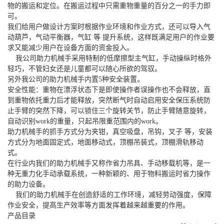
物的搬运和定位。在搬运过程中只需重物重量的百分之一的手力即
可。
我们给用户做设计方案时根据作业环境和作业方式，还可以导入气
动葫芦，气动平衡器，气缸 等 提升系统，这样既满足用户的作业要
求又能减少用户在设备方面的资金投入。
我公司助力机械手采用特制的低摩擦型主气缸，手动操纵时格外
轻巧，不管妇女还是儿童都可以随心所欲的驾驭。
另外我公司的助力机械手内置5种安全装置。
安全性能：重物在漂浮状态下是即使操作者误操作也不会释放，直
到重物依托重力后才能释放，突然断气时自动启用安全保压系统防
止手臂的突然下降，可以锁住三个旋转关节，防止手臂随意旋转，
自动识别work的重量，只起吊限重范围内的work。
助力机械手的抓手方式分为夹钳，真空吸盘，吊钩，叉子 等，安装
方式分为地面固定式，地面移动式，顶棚吊装式，顶棚滑轨移动
式。
在行业内我们的助力机械手又称作省力吊具、手动移载机等，是一
种无重力化手动承载系统，一种新颖的、用于物料搬运时省力操作
的助力设备。
我们的助力机械手在创造舒适的工作环境，减轻劳动强度，保障
作业安全，提高生产效率等方面发挥着越来越重要的作用。
产品目录